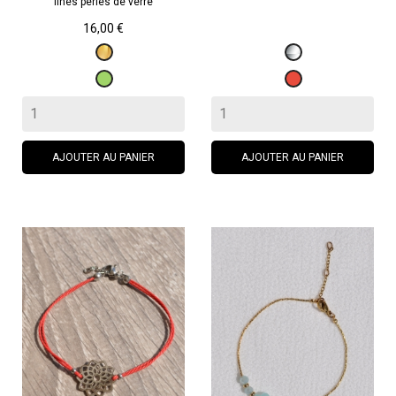
fines perles de verre
Prix
16,00 €
Doré
Argenté
Vert
Rouge
AJOUTER AU PANIER
AJOUTER AU PANIER