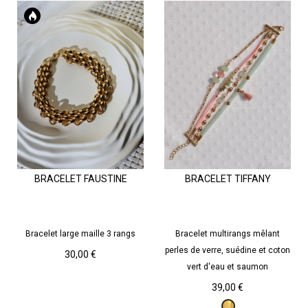
BRACELET FAUSTINE
BRACELET TIFFANY
Bracelet large maille 3 rangs
Bracelet multirangs mêlant
perles de verre, suédine et coton
Prix
30,00 €
vert d'eau et saumon
Prix
39,00 €
Doré