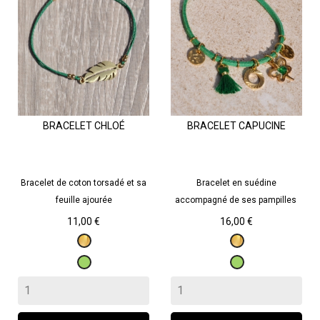
BRACELET CHLOÉ
BRACELET CAPUCINE
Bracelet de coton torsadé et sa
Bracelet en suédine
feuille ajourée
accompagné de ses pampilles
Prix
Prix
11,00 €
16,00 €
Doré
Doré
Vert
Vert