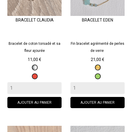
BRACELET CLAUDIA
BRACELET EDEN
Bracelet de coton torsadé et sa
Fin bracelet agrémenté de perles
fleur ajourée
de verre
Prix
Prix
11,00 €
21,00 €
Argenté
Doré
Rouge
Vert
AJOUTER AU PANIER
AJOUTER AU PANIER