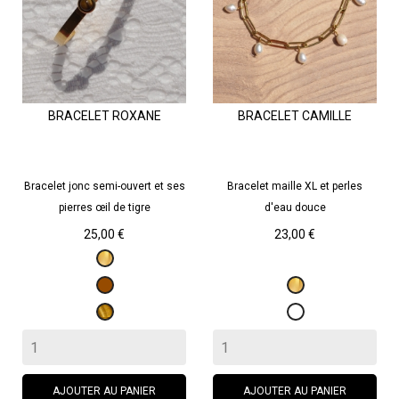
BRACELET ROXANE
BRACELET CAMILLE
Bracelet jonc semi-ouvert et ses
Bracelet maille XL et perles
pierres œil de tigre
d'eau douce
Prix
Prix
25,00 €
23,00 €
Doré
Marron
Doré
Œil
Blanc
de
tigre
AJOUTER AU PANIER
AJOUTER AU PANIER