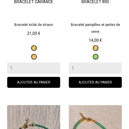
BRACELET GARANCE
BRACELET IRIS
Bracelet éclat de strass
Bracelet pampilles et perles de
verre
Prix
21,00 €
Prix
14,00 €
Doré
Doré
Doré
Vert
AJOUTER AU PANIER
AJOUTER AU PANIER