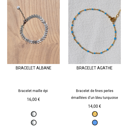
BRACELET ALBANE
BRACELET AGATHE
Bracelet maille épi
Bracelet de fines perles
émaillées d'un bleu turquoise
Prix
16,00 €
Prix
14,00 €
Argenté
Doré
Argenté
Bleu