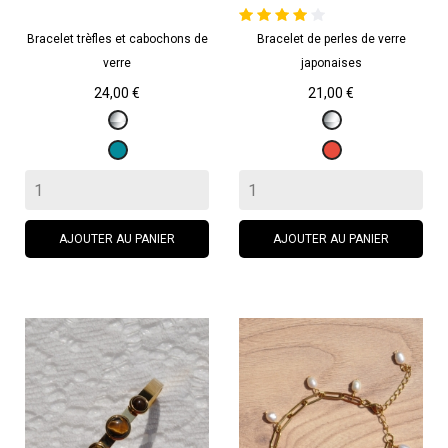
Bracelet trèfles et cabochons de
Bracelet de perles de verre
verre
japonaises
Prix
Prix
24,00 €
21,00 €
Argenté
Argenté
Bleu
Rouge
canard
AJOUTER AU PANIER
AJOUTER AU PANIER