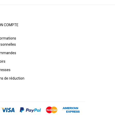
N COMPTE
formations
rsonnelles
mmandes
oirs
resses
ns de réduction