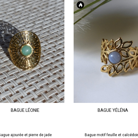
Doré
Doré
Turquoise
Bleu
Jade
Calcédoine
BAGUE LÉONIE
BAGUE YÉLÉNA
AJOUTER AU PANIER
AJOUTER AU PANIER
Bague ajourée et pierre de jade
Bague motif feuille et calcédoi