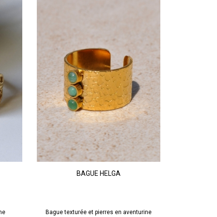
Doré
Vert
Aventurine
BAGUE HELGA
AJOUTER AU PANIER
ne
Bague texturée et pierres en aventurine