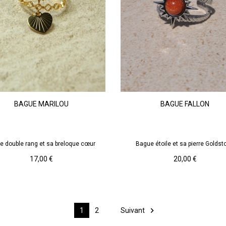
Argenté
Doré
Marron
Doré
Goldstone/
BAGUE MARILOU
BAGUE FALLON
de
soleil
AJOUTER AU PANIER
AJOUTER AU PANIER
e double rang et sa breloque cœur
Bague étoile et sa pierre Goldst
Prix
Prix
17,00 €
20,00 €

Suivant
1
2