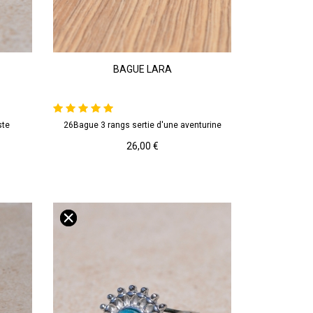
Argenté
Vert
BAGUE LARA
Aventurine
ste
26Bague 3 rangs sertie d'une aventurine
AJOUTER AU PANIER
Prix
26,00 €