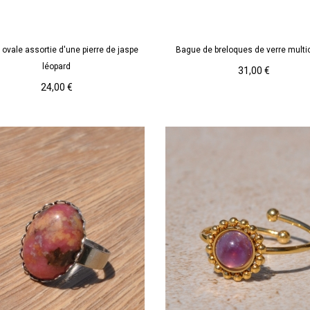
Jaspe
Multicolore
léopard
ovale assortie d'une pierre de jaspe
Bague de breloques de verre multi
AJOUTER AU PANIER
AJOUTER AU PANIER
léopard
Prix
31,00 €
Prix
24,00 €