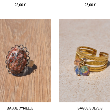
Prix
Prix
28,00 €
25,00 €
Argenté
Marron
Doré
BAGUE CYRIELLE
BAGUE SOLVEIG