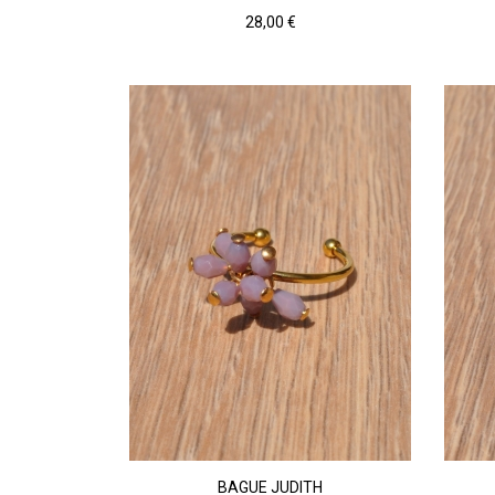
Prix
28,00 €
Doré
BAGUE JUDITH