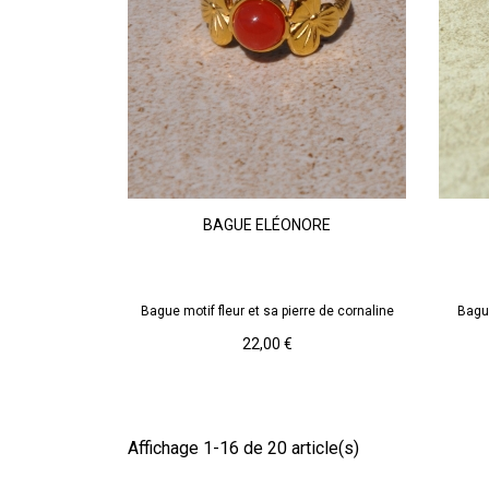
Doré
Rouge
Cornaline
BAGUE ELÉONORE
AJOUTER AU PANIER
Bague motif fleur et sa pierre de cornaline
Bagu
Prix
22,00 €
Affichage 1-16 de 20 article(s)