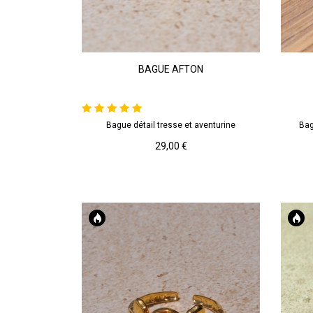
Doré
Vert
BAGUE AFTON
Aventurine
Bague détail tresse et aventurine
Bag
AJOUTER AU PANIER
Prix
29,00 €