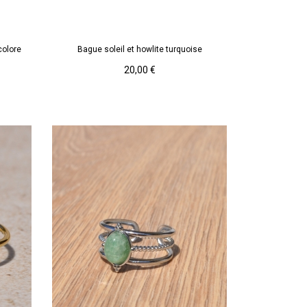
Howlite
turquoise
colore
Bague soleil et howlite turquoise
AJOUTER AU PANIER
Prix
20,00 €