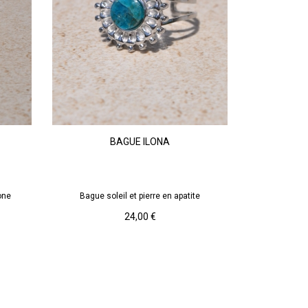
Argenté
Bleu
Pierre
Apatite
BAGUE ILONA
RUPTURE DE STOCK
one
Bague soleil et pierre en apatite
Prix
24,00 €