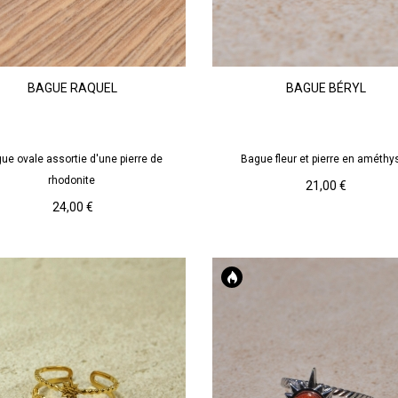
Argenté
Doré
Rose
Violet
BAGUE RAQUEL
BAGUE BÉRYL
Rhodonite
Améthyste
ue ovale assortie d'une pierre de
Bague fleur et pierre en améthy
AJOUTER AU PANIER
AJOUTER AU PANIER
rhodonite
Prix
21,00 €
Prix
24,00 €