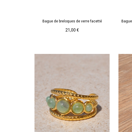
Violet
Bague de breloques de verre facetté
Bague 
AJOUTER AU PANIER
Prix
21,00 €